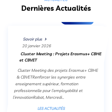
Dernières Actualités
Les actualités
Savoir plus
6 janvier 2026
From Agadir to Europe: Rida a
committed Erasmus+ Ambassador and
Active EU Jeel Connector
On Youth Mobility Since becoming an
Erasmus+ Ambassador, Rida Ben M’barek
has emerged as one of the most active
grassroots...
LES ACTUALITÉS