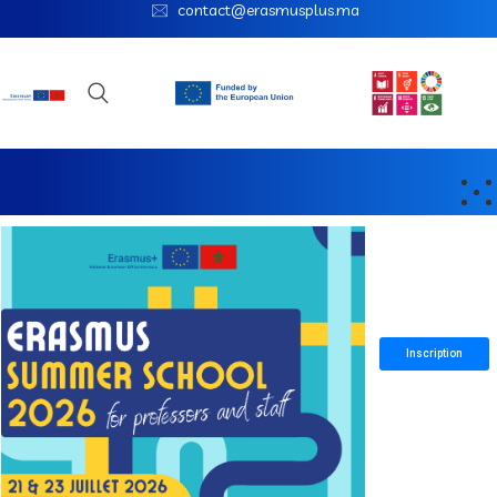
contact@erasmusplus.ma
Inscription