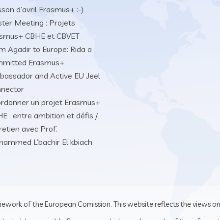
sson d’avril Erasmus+ :-)
ster Meeting : Projets
smus+ CBHE et CBVET
m Agadir to Europe: Rida a
mmitted Erasmus+
assador and Active EU Jeel
nector
rdonner un projet Erasmus+
E : entre ambition et défis /
retien avec Prof.
ammed L’bachir El kbiach
mework of the European Comission. This website reflects the views on