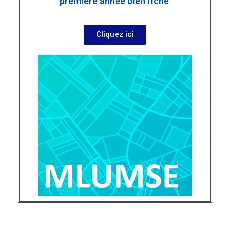
première année bien riche ​
Cliquez ici