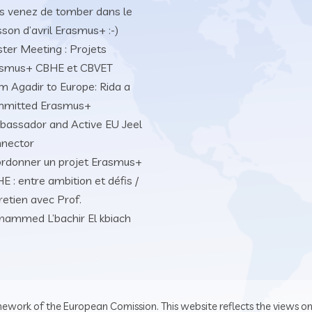
s venez de tomber dans le
sson d’avril Erasmus+ :-)
ster Meeting : Projets
smus+ CBHE et CBVET
m Agadir to Europe: Rida a
mmitted Erasmus+
assador and Active EU Jeel
nector
rdonner un projet Erasmus+
E : entre ambition et défis /
retien avec Prof.
ammed L’bachir El kbiach
mework of the European Comission. This website reflects the views on