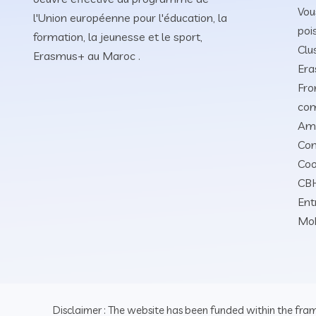
Vou
l'Union européenne pour l'éducation, la
poi
formation, la jeunesse et le sport,
Clu
Erasmus+ au Maroc .
Era
Fro
co
Amb
Con
Coo
CBH
Ent
Moh
Disclaimer : The website has been funded within the fra