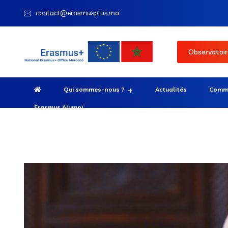
contact@erasmusplus.ma
Observatoir
Qui sommes-nous ?
Actualités
Comme
Erasmus Alumni