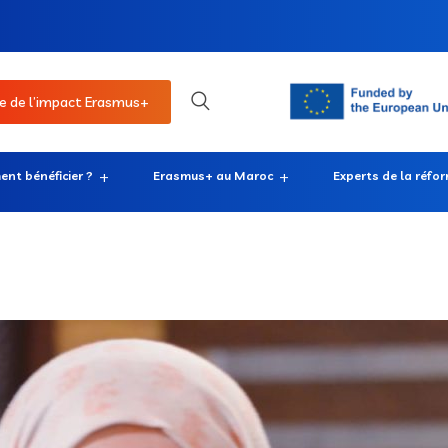
e de l’impact Erasmus+
nt bénéficier ?
Erasmus+ au Maroc
Experts de la réfo