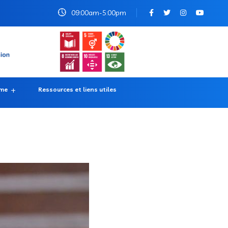
09:00am-5:00pm
rme
Ressources et liens utiles