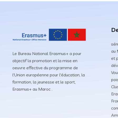
De
sém
au 
Le Bureau National Erasmus+ a pour
et 
objectif la promotion et la mise en
dév
oeuvre effective du programme de
Vou
l'Union européenne pour l'éducation, la
poi
formation, la jeunesse et le sport,
Clu
Erasmus+ au Maroc .
Era
Fro
co
Amb