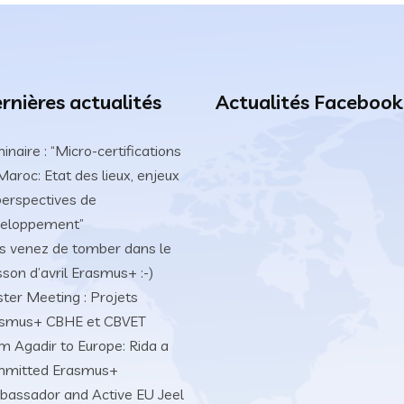
rnières actualités
Actualités Facebook
inaire : “Micro-certifications
Maroc: Etat des lieux, enjeux
perspectives de
eloppement”
s venez de tomber dans le
sson d’avril Erasmus+ :-)
ster Meeting : Projets
smus+ CBHE et CBVET
m Agadir to Europe: Rida a
mmitted Erasmus+
assador and Active EU Jeel