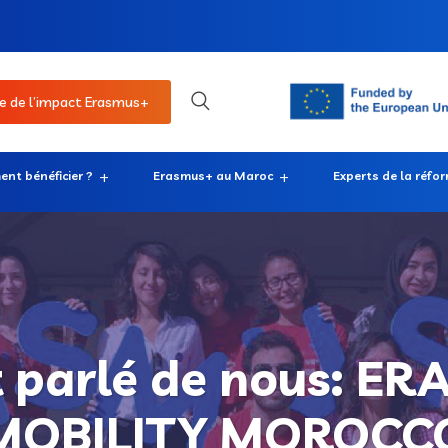
e de l’impact Erasmus+
nt bénéficier ?
Erasmus+ au Maroc
Experts de la réfo
nt parlé de nous: E
MOBILITY MOROCC