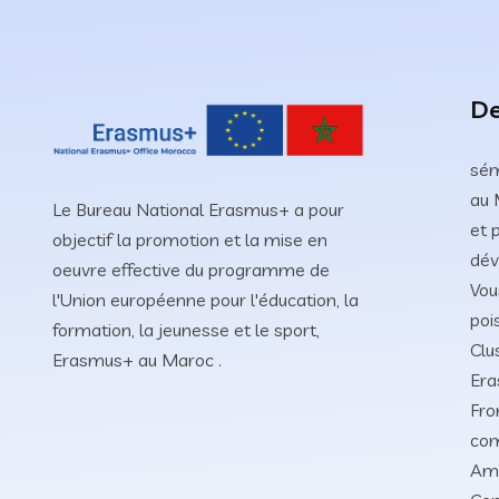
De
sém
au 
Le Bureau National Erasmus+ a pour
et 
objectif la promotion et la mise en
dév
oeuvre effective du programme de
Vou
l'Union européenne pour l'éducation, la
poi
formation, la jeunesse et le sport,
Clu
Erasmus+ au Maroc .
Era
Fro
co
Amb