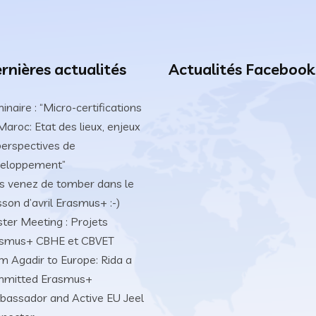
rnières actualités
Actualités Facebook
inaire : “Micro-certifications
Maroc: Etat des lieux, enjeux
perspectives de
eloppement”
s venez de tomber dans le
sson d’avril Erasmus+ :-)
ster Meeting : Projets
smus+ CBHE et CBVET
m Agadir to Europe: Rida a
mmitted Erasmus+
assador and Active EU Jeel