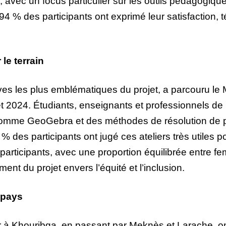
, avec un focus particulier sur les outils pédagogiq
4 % des participants ont exprimé leur satisfaction,
le terrain
ives les plus emblématiques du projet, a parcouru le
2024. Étudiants, enseignants et professionnels de l’
 comme GeoGebra et des méthodes de résolution de p
% des participants ont jugé ces ateliers très utiles 
es participants, avec une proportion équilibrée entr
ent du projet envers l’équité et l’inclusion.
 pays
 à Khouribga, en passant par Meknès et Larache, ont