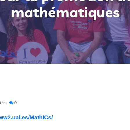
mathématiques
tés
0
www2.ual.es/MathICs/