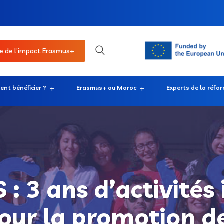
e de l’impact Erasmus+
nt bénéficier ?
Erasmus+ au Maroc
Experts de la réfo
: 3 ans d’activités
our la promotion d