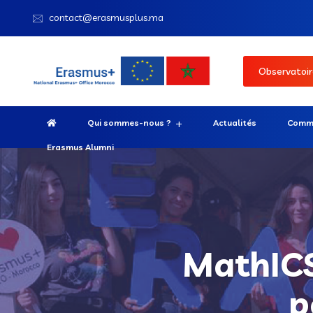
contact@erasmusplus.ma
Observatoir
Qui sommes-nous ?
Actualités
Comme
Erasmus Alumni
MathICS 
p