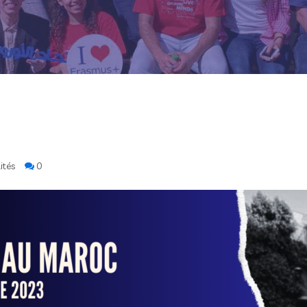
ités
0