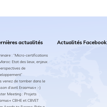
rnières actualités
Actualités Facebook
inaire : “Micro-certifications
Maroc: Etat des lieux, enjeux
perspectives de
eloppement”
s venez de tomber dans le
sson d’avril Erasmus+ :-)
ster Meeting : Projets
smus+ CBHE et CBVET
m Agadir to Europe: Rida a