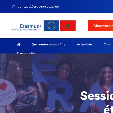
contact@erasmusplus.ma
Observatoir
Qui sommes-nous ?
Actualités
Comme
Erasmus Alumni
Sessi
é